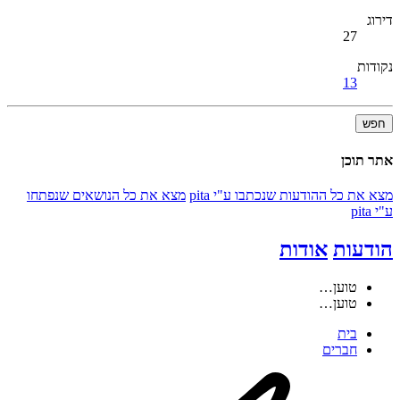
דירוג
27
נקודות
13
חפש
אתר תוכן
מצא את כל ההודעות שנכתבו ע"י pita
מצא את כל הנושאים שנפתחו
ע"י pita
הודעות
אודות
טוען…
טוען…
בית
חברים