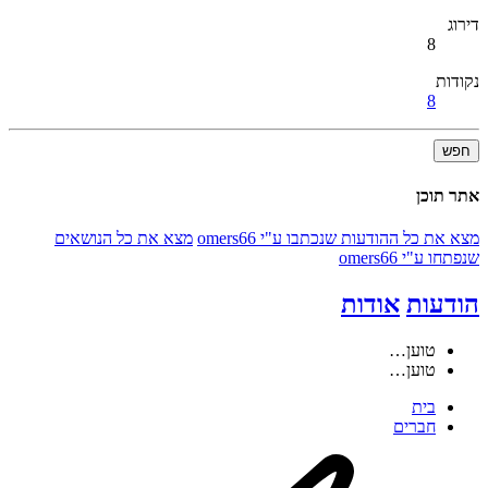
דירוג
8
נקודות
8
חפש
אתר תוכן
מצא את כל ההודעות שנכתבו ע"י omers66
מצא את כל הנושאים
שנפתחו ע"י omers66
הודעות
אודות
טוען…
טוען…
בית
חברים