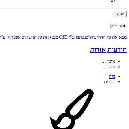
43
חפש
אתר תוכן
מצא את כל ההודעות שנכתבו ע"י OJD
מצא את כל הנושאים שנפתחו ע"י OJD
הודעות
אודות
טוען…
טוען…
בית
חברים