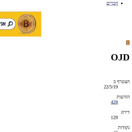
חברים
O
OJD
הצטרף ב
22/5/19
הודעות
428
דירוג
129
נקודות