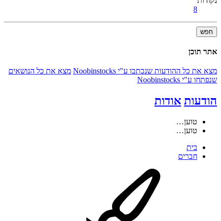
נקודות
8
חפש
אתר תוכן
מצא את כל ההודעות שנכתבו ע"י Noobinstocks
מצא את כל הנושאים
שנפתחו ע"י Noobinstocks
הודעות
אודות
טוען…
טוען…
בית
חברים