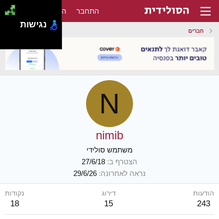
התחבר
הירשם
נגישות
חברים
N
nimib
משתמש סולידי
הצטרף ב
27/6/18
נראה לאחרונה
29/6/26
הודעות
דירוג
נקודות
18
15
243