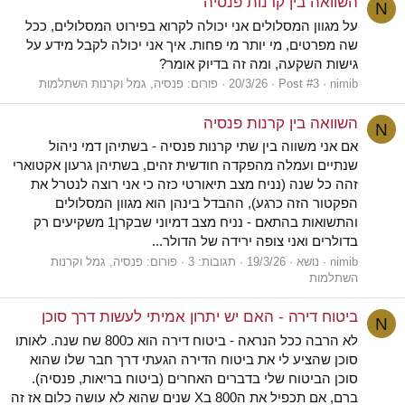
השוואה בין קרנות פנסיה
N
על מגוון המסלולים אני יכולה לקרוא בפירוט המסלולים, ככל
שה מפרטים, מי יותר מי פחות. איך אני יכולה לקבל מידע על
גישות השקעה, ומה זה בדיוק אומר?
nimib
Post #3
20/3/26
פורום:
פנסיה, גמל וקרנות השתלמות
השוואה בין קרנות פנסיה
N
אם אני משווה בין שתי קרנות פנסיה - בשתיהן דמי ניהול
שנתיים ועמלה מהפקדה חודשית זהים, בשתיהן גרעון אקטוארי
זהה כל שנה (נניח מצב תיאורטי כזה כי אני רוצה לנטרל את
הפקטור הזה כרגע), ההבדל בינהן הוא מגוון המסלולים
והתשואות בהתאם - נניח מצב דמיוני שבקרן1 משקיעים רק
בדולרים ואני צופה ירידה של הדולר...
nimib
נושא
19/3/26
תגובות: 3
פורום:
פנסיה, גמל וקרנות
השתלמות
ביטוח דירה - האם יש יתרון אמיתי לעשות דרך סוכן
N
לא הרבה ככל הנראה - ביטוח דירה הוא כ800 שח שנה. לאותו
סוכן שהציע לי את ביטוח הדירה הגעתי דרך חבר שלו שהוא
סוכן הביטוח שלי בדברים האחרים (ביטוח בריאות, פנסיה).
ברם, אם תכפיל את ה800 בX שנים שהוא לא עושה כלום אז זה