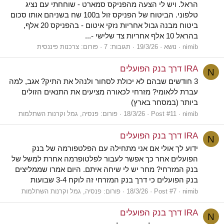
הראל. ויש לי הצעה מהפניקס סמארט - שוחחתי עם נציג
טלפוני. הביטוח של הפניקס זול ב100 שח בשניהם אותו סכום
ביטוח מבנה גבול אחריות נזקי איטום - בהפניקס 20 אלף,
בהראל 10 אלף אחריות צד שלישי -...
nimib
נושא
19/3/26
תגובות: 7
פורום:
צרכנות פיננסית
IRA דרך בנק הפועלים
N
3 חודשים שבהם לא יכולת לסחור ולנהל את התיק? אגב, למה
עברת ללאומי? מזרחי לכאורה מציעים את התנאים הזולים
ביותר (במסחר בארץ)
nimib
Post #11
18/3/26
פורום:
פנסיה, גמל וקרנות השתלמות
IRA דרך בנק הפועלים
N
ידוע לך אולי אם אני מתחילה עם הפלטפורמה של בנק
הפועלים אחר כך אפשר לעבור לפלטופרמה אחרת למשל של
בנק המזרחי? מחר יש לי שיחה איתם. היום אמרו שממליצים
בנק הפועלים כי דרך בנק המזרחי זה לוקח 3-4 שבועות
nimib
Post #7
18/3/26
פורום:
פנסיה, גמל וקרנות השתלמות
IRA דרך בנק הפועלים
N