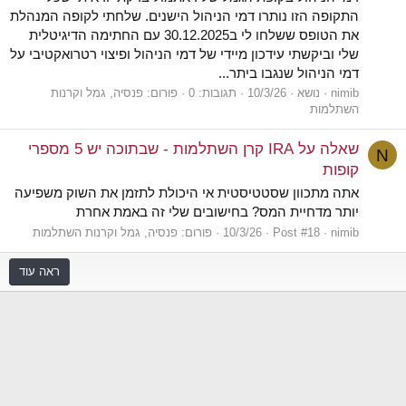
התקופה הזו נותרו דמי הניהול הישנים. שלחתי לקופה המנהלת
את הטופס ששלחו לי ב30.12.2025 עם החתימה הדיגיטלית
שלי וביקשתי עידכון מיידי של דמי הניהול ופיצוי רטרואקטיבי על
דמי הניהול שנגבו ביתר...
nimib
נושא
10/3/26
תגובות: 0
פורום:
פנסיה, גמל וקרנות
השתלמות
שאלה על IRA קרן השתלמות - שבתוכה יש 5 מספרי
N
קופות
אתה מתכוון שסטטיסטית אי היכולת לתזמן את השוק משפיעה
יותר מדחיית המס? בחישובים שלי זה באמת אחרת
nimib
Post #18
10/3/26
פורום:
פנסיה, גמל וקרנות השתלמות
ראה עוד