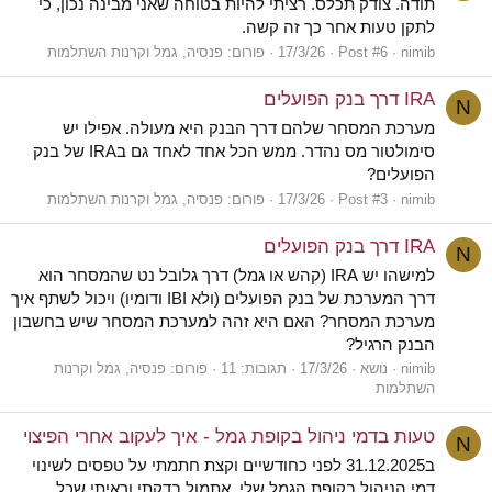
תודה. צודק תכלס. רציתי להיות בטוחה שאני מבינה נכון, כי
לתקן טעות אחר כך זה קשה.
nimib
Post #6
17/3/26
פורום:
פנסיה, גמל וקרנות השתלמות
IRA דרך בנק הפועלים
N
מערכת המסחר שלהם דרך הבנק היא מעולה. אפילו יש
סימולטור מס נהדר. ממש הכל אחד לאחד גם בIRA של בנק
הפועלים?
nimib
Post #3
17/3/26
פורום:
פנסיה, גמל וקרנות השתלמות
IRA דרך בנק הפועלים
N
למישהו יש IRA (קהש או גמל) דרך גלובל נט שהמסחר הוא
דרך המערכת של בנק הפועלים (ולא IBI ודומיו) ויכול לשתף איך
מערכת המסחר? האם היא זהה למערכת המסחר שיש בחשבון
הבנק הרגיל?
nimib
נושא
17/3/26
תגובות: 11
פורום:
פנסיה, גמל וקרנות
השתלמות
טעות בדמי ניהול בקופת גמל - איך לעקוב אחרי הפיצוי
N
ב31.12.2025 לפני כחודשיים וקצת חתמתי על טפסים לשינוי
דמי הניהול בקופת הגמל שלי. אתמול בדקתי וראיתי שכל