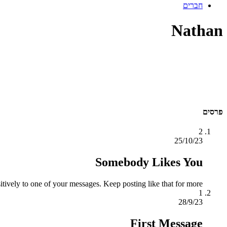
חברים
Nathan
פרסים
2
25/10/23
Somebody Likes You
tively to one of your messages. Keep posting like that for more!
1
28/9/23
First Message