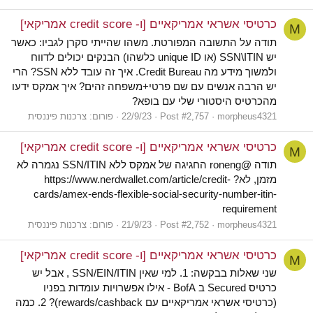
כרטיסי אשראי אמריקאיים [ו- credit score אמריקאי]
M
תודה על התשובה המפורטת. משהו שהייתי סקרן לגביו: כאשר
יש SSN\ITIN (או unique ID כלשהו) הבנקים יכולים לדווח
ולמשוך מידע מה Credit Bureau. איך זה עובד ללא SSN? הרי
יש הרבה אנשים עם שם פרטי+משפחה זהים? איך אמקס ידעו
מהכרטיס היסטורי שלי עם בופא?
morpheus4321
Post #2,757
22/9/23
פורום:
צרכנות פיננסית
כרטיסי אשראי אמריקאיים [ו- credit score אמריקאי]
M
תודה @roneng החגיגה של אמקס ללא SSN/ITIN נגמרה לא
מזמן, לא? https://www.nerdwallet.com/article/credit-
cards/amex-ends-flexible-social-security-number-itin-
requirement
morpheus4321
Post #2,752
21/9/23
פורום:
צרכנות פיננסית
כרטיסי אשראי אמריקאיים [ו- credit score אמריקאי]
M
שני שאלות בבקשה: 1. למי שאין SSN/EIN/ITIN , אבל יש
כרטיס Secured ב BofA - אילו אפשרויות עומדות בפניו
(כרטיסי אשראי אמריקאיים עם rewards/cashback)? 2. כמה