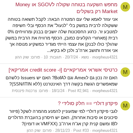
מחפש השקעה בטוחה שקולה לSGOV או Money
M
Market רק בשקלים
אני עוזר לאמא שלי עם המטרה הבאה: לקבל תשואה בטוחה
ששקולה לרבית במשק בלי "לנעול" את הכסף ובלי חשיפה
למטבע זר. כרגע החסכונות שלה יושבים בבנק ומרוויחים 0%
רבית (מאחורי הקלעים כמובן, הכסף מרוויח את הרבית במשק
שהולך כולו לבנק) את עצמי הייתי מגדיר כמשקיע מנוסה אך
אני אזרח ותושב ארה"ב ולכן לא בקיא...
morpheus4321
נושא
20/7/24
תגובות: 10
פורום:
שוק ההון
כרטיסי אשראי אמריקאיים [ו- credit score אמריקאי]
M
האם זה נכון גם לAmex וגם לBofA? האם יש Issuers כלשהם
שמאפשרים הגשת בקשה דרך האינטרנט (ללא SSN/ITIN)?
morpheus4321
Post #2,941
18/1/24
פורום:
צרכנות פיננסית
פיקדון דולרי == חלק סולידי ?
M
לגבי פיקדון דולרי למי שמעוניין להמנע מהמרה לשקל (פיזור
סיכונים או סיבות אחרות), האם יש חיסרון בהעברת הדולרים
לIB ומשם קנית קרן אג"ח ארה"ב (VMFXX או דומיו)?
morpheus4321
Post #33
28/11/23
פורום:
שוק ההון