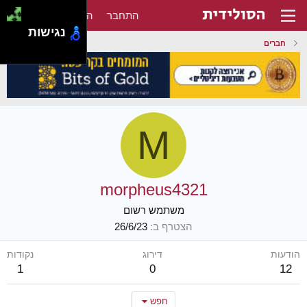
התחבר
הירשם
נגישות
חברים
M
morpheus4321
משתמש רשום
הצטרף ב
26/6/23
הודעות
דירוג
נקודות
1
0
12
חפש