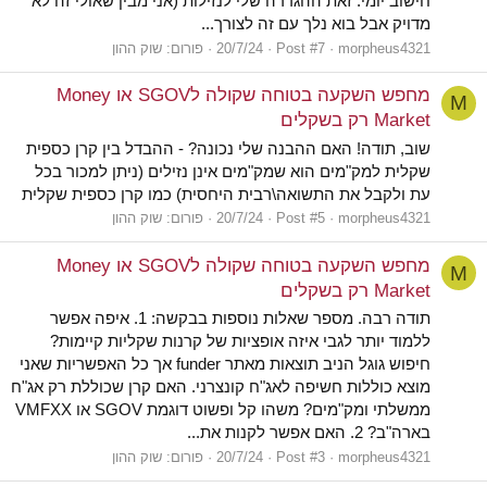
חישוב יומי. זאת ההגדרה שלי לנזילות (אני מבין שאולי זה לא
מדויק אבל בוא נלך עם זה לצורך...
morpheus4321
Post #7
20/7/24
פורום:
שוק ההון
מחפש השקעה בטוחה שקולה לSGOV או Money
M
Market רק בשקלים
שוב, תודה! האם ההבנה שלי נכונה? - ההבדל בין קרן כספית
שקלית למק"מים הוא שמק"מים אינן נזילים (ניתן למכור בכל
עת ולקבל את התשואה\רבית היחסית) כמו קרן כספית שקלית
morpheus4321
Post #5
20/7/24
פורום:
שוק ההון
מחפש השקעה בטוחה שקולה לSGOV או Money
M
Market רק בשקלים
תודה רבה. מספר שאלות נוספות בבקשה: 1. איפה אפשר
ללמוד יותר לגבי איזה אופציות של קרנות שקליות קיימות?
חיפוש גוגל הניב תוצאות מאתר funder אך כל האפשריות שאני
מוצא כוללות חשיפה לאג"ח קונצרני. האם קרן שכוללת רק אג"ח
ממשלתי ומק"מים? משהו קל ופשוט דוגמת SGOV או VMFXX
בארה"ב? 2. האם אפשר לקנות את...
morpheus4321
Post #3
20/7/24
פורום:
שוק ההון