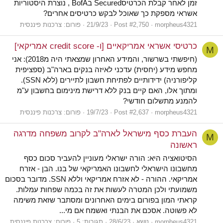
זמן לאחר קבלת הכרטיסSecured בBofA , נוצרת היסטוריות
אשראי מספקת כך שאוכל לבקש כרטיסים אחרים?
morpheus4321
Post #2,750
21/9/23
פורום:
צרכנות פיננסית
כרטיסי אשראי אמריקאיים [ו- credit score אמריקאי]
M
(חיפשתי בשרשור, והמידע האחרון שמצאתי היה מ2018): אני
מחפש מידע (יחסית) עדכני לאיזה בנקים בארה"ב (ספציפית
קליפורניה) ידידותיים לפתיחת חשבון לתיירים (ללא SSN).
ומתוך אלו, האם קיים בנק ללא דרישת מינימום בחשבון ע"מ
להמנע מתשלום חודשי?
morpheus4321
Post #2,637
19/7/23
פורום:
צרכנות פיננסית
העברת כסף מישראל לארה"ב לקרוב משפחה מדרגה
M
ראשונה
הסיטואציה היא: הורה ישראלי מעוניין להעביר סכום כסף
מחשבונו הישראלי לחשבונו האמריקאי של בנו. הבן - אזרח
אמריקאי. ההורה - לא אזרח אמריקאי וללא SSN. מדובר בסכום
משמועתי ולכן המטרה לעשות את זה בכמה שפחות עמלות.
קראתי המון בפורום בימים האחרונים ומסתבר שזאת משימה
לא פשוטה. אסכם את הבנתי ואשמח אם מי...
morpheus4321
נושא
28/6/23
תגובות: 5
פורום:
צרכנות פיננסית