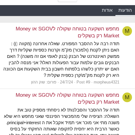
הודעות
אודות
מחפש השקעה בטוחה שקולה לSGOV או Money
M
Market רק בשקלים
תודה רבה על ההסבר המפורט. שאלה אחרונה (מקווה :)) :
האם ניתן לקנות (ולמכור) מק"מ וקרנות כספיות שקליות דרך
ממשק האינטרנט של הבנק (בנק לאומי אם זה משנה) ? האם
הבנקים גובים עלמות עבור הפעולות האלו? אני מנסה להבין
האם יש יתרון כלשהו בלפתוח חשבון בבית השקעות אם הכוונה
היא רק לקנות מק"מ\קרן כספית שקלית ?
morpheus4321
Post #9
24/7/24
פורום:
שוק ההון
מחפש השקעה בטוחה שקולה לSGOV או Money
M
Market רק בשקלים
תודה על ההסבר והסבלנות! לא ניסחתי מספיק טוב את
השאלה: הציפיה שלי מהמכשיר הפיננסי שאני מחפש היא שלא
משנה מתי אני מוכר אני תמיד אקבל את ה principal+interest.
כאשר הרבית היא יחסית לתקופה שאותה החזקתי על בסיס