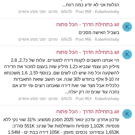
הנלוות אני לא יודע כמה רווח...
KobeAnshoby
Post #68
6/6/25
פורום:
יומני מסע אישיים
זוג בתחילת הדרך - הכל פתוח
K
בשביל האישה מסכים
KobeAnshoby
Post #66
6/6/25
פורום:
יומני מסע אישיים
זוג בתחילת הדרך - הכל פתוח
K
היי אנחנו חושבים לקנות דירה למגורים. עלות של כ2.7, 2.8
מיליון הון עצמי שנביא כ1.2 מיליון שזה בעצם למכור את הדירה
להשקעה וכל מה שיש לנו לשים שם. בנוסף ל1.5, 1.6 משכנתא
זה 9-10 אלף בחודש ל30 שנה. אני חושב שזאת התאבדות
כלכלית אבל מצד שני זאת דירה שאנחנו רוצים ומי יודע אם
נחכה עוד שנים זה רק יעלה...
KobeAnshoby
Post #63
6/6/25
פורום:
יומני מסע אישיים
זוג בתחילת הדרך - הכל פתוח
K
עדכון אחרון: עדכון ינואר 2025 חסכון ממוצע: 31% שווי נקי ללא
פנסיות: 1,102K פנסיות והשתלמות של שנינו: 551K סה"כ:
1,653K ובפירוט: נכסים: מזומן - 105K דירה בבת ים - 1.54M