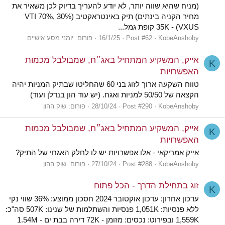
(מניח שהיא שווה יותר, לא יודע להעריך בדיוק לכן משאיר את
מחיר הקניה בינתים) תיק באינטראקטיב (30% VTI 70%,
VXUS) - 35K קופת גמל...
KobeAnshoby
Post #62
16/1/25
פורום:
יומני מסע אישיים
אייק, המשקיע המתחיל באג״ח, שמבולבל מכמות
K
האפשרויות
טווח השקעה ארוך לזוג בני 60 שהחליטו שבתיק המניות יהיה
הקצאה של 50/50 למניות ואגח. (יש עוד הון בנדלן ועוד)
KobeAnshoby
Post #290
28/10/24
פורום:
שוק ההון
אייק, המשקיע המתחיל באג״ח, שמבולבל מכמות
K
האפשרויות
אייק אמריקאי - אלו אפשרויות יש לו לחלק האגחי של התיק?
KobeAnshoby
Post #288
27/10/24
פורום:
שוק ההון
זוג בתחילת הדרך - הכל פתוח
K
עדכון אחרון: עדכון אוקטובר 2024 חסכון ממוצע: 36% שווי נקי
ללא פנסיות: 1,051K פנסיות והשתלמות של שנינו: 507K סה"כ:
1,559K ובפירוט: נכסים: מזומן - 72K דירה בבת ים - 1.54M