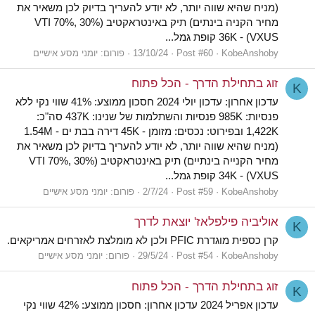
(מניח שהיא שווה יותר, לא יודע להעריך בדיוק לכן משאיר את
מחיר הקניה בינתים) תיק באינטראקטיב (30% VTI 70%,
VXUS) - 36K קופת גמל...
KobeAnshoby
Post #60
13/10/24
פורום:
יומני מסע אישיים
זוג בתחילת הדרך - הכל פתוח
K
עדכון אחרון: עדכון יולי 2024 חסכון ממוצע: 41% שווי נקי ללא
פנסיות: 985K פנסיות והשתלמות של שנינו: 437K סה"כ:
1,422K ובפירוט: נכסים: מזומן - 45K דירה בבת ים - 1.54M
(מניח שהיא שווה יותר, לא יודע להעריך בדיוק לכן משאיר את
מחיר הקנייה בינתיים) תיק באינטראקטיב (30% VTI 70%,
VXUS) - 34K קופת גמל...
KobeAnshoby
Post #59
2/7/24
פורום:
יומני מסע אישיים
אוליביה פילפלאז' יוצאת לדרך
K
קרן כספית מוגדרת PFIC ולכן לא מומלצת לאזרחים אמריקאים.
KobeAnshoby
Post #54
29/5/24
פורום:
יומני מסע אישיים
זוג בתחילת הדרך - הכל פתוח
K
עדכון אפריל 2024 עדכון אחרון: חסכון ממוצע: 42% שווי נקי