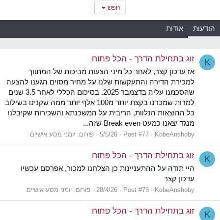
חפש
הודעות
אודות
זוג בתחילת הדרך - הכל פתוח
K
אז עדכון קצר, לאחר כל מיני הצעות מביכות של המתווך
למכירת הדירה והתעקשות שלנו על מחיר מסוים הגענו להצעה
שהסכמנו עליה בדצמבר 2025. בסיכום הכללי לאחר 3.5 שנים
למרות שמכרנו בקצת יותר מ100 אלף יותר ממה שקנינו בשילוב
כל ההוצאות הנלוות, הריבית על המשכנתא והשכירות שקיבלנו
מנגד יצאנו כמעט Break even שזה...
KobeAnshoby
Post #77
5/5/26
פורום:
יומני מסע אישיים
זוג בתחילת הדרך - הכל פתוח
K
היי תודה על ההתעניינות כן הצלחנו למכור, אפרסם עכשיו
עדכון קצר
KobeAnshoby
Post #76
28/4/26
פורום:
יומני מסע אישיים
זוג בתחילת הדרך - הכל פתוח
K