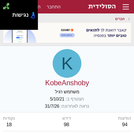
התחבר
הירשם
נגישות
חברים
K
KobeAnshoby
משתמש רגיל
הצטרף ב
5/10/21
נראה לאחרונה
31/7/26
הודעות
דירוג
נקודות
18
98
94