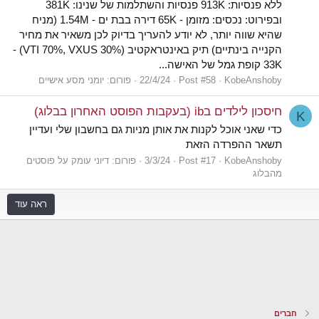
ללא פנסיות: 913K פנסיות והשתלמות של שנינו: 381K
ובפירוט: נכסים: מזומן - 65K דירה בבת ים - 1.54M (מניח
שהיא שווה יותר, לא יודע להעריך בדיוק לכן משאיר את מחיר
הקנייה בינתיים) תיק באינטראקטיב (30% VTI 70%, VXUS) -
33K קופת גמל של האישה...
KobeAnshoby
Post #58
22/4/24
פורום:
יומני מסע אישיים
חיסכון לילדים בib (בעקבות הפוסט האחרון בבלוג)
K
כדי שאני אוכל לקנות את אותן מניות גם בחשבון שלי ועדיין
תשאר ההפרדה הזאת
KobeAnshoby
Post #17
3/3/24
פורום:
דיוני עומק על פוסטים
מהבלוג
ראה עוד
חברים