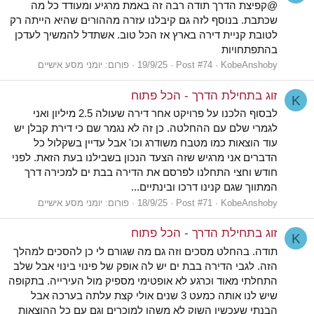
@קפיצת הדרך תודה רבה זה באמת מרגיע ומעודד כל מה
שכתבת. בנוסף לזה גם קיבלנו עזרה מההורים שהיא הייתה רק
לטובת קניית דירה בארץ אז הכל טוב. אשתדל להמשיך לעדכן
בהתפתחויות
KobeAnshoby
Post #74
19/9/25
פורום:
יומני מסע אישיים
זוג בתחילת הדרך - הכל פתוח
K
לבסוף הלכנו על פרויקט אחר דירה שעולה 2.5 מיליון ואני
לגמרי שלם עם ההחלטה. כן זה לא נגמר שם כי דירת קבלן יש
עוד הוצאות כמו מטבח משודרג וכו' אבל עדיין בשקלול כל
הדברים אני מרגיש שזה הצעד הנכון בשבילנו בעת הזאת. לפני
חודש וחצי התחלנו לפרסם את הדירה בבת ים למכירה דרך
המתווך שגם קנינו דרכו ובינתיים...
KobeAnshoby
Post #71
18/9/25
פורום:
יומני מסע אישיים
זוג בתחילת הדרך - הכל פתוח
K
תודה. בהחלט מסכים וזה גם מה שגורם לי כן להסכים למהלך
הזה. לגבי הדירה בבת ים יש לה אופק של פינוי בינוי אבל שלב
התחלתי מאוד וכרגע לא אופטימי מספיק מול העירייה. בתקופה
שיש לנו אותה כמעט 3 שנים אולי קצת עלתה בערכה אבל
הבנתי שעכשיו השוק לא משהו למוכרים וגם עם כל ההוצאות