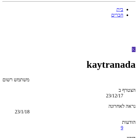
בית
חברים
K
kaytranada
משתמש רשום
הצטרף ב
23/12/17
נראה לאחרונה
23/1/18
הודעות
9