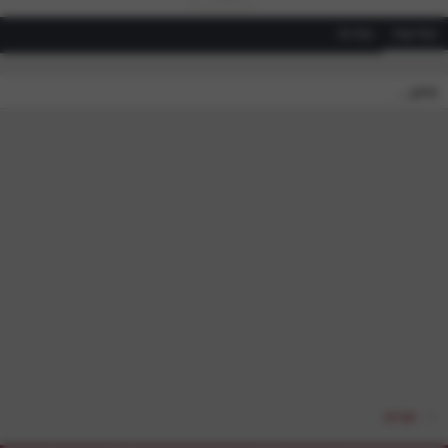
הודעות
אודות
טוען…
חברים