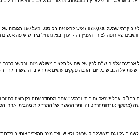
הי. פשוט מטורף לראות אחרי ארב
שבים שאירופה לצורך העניין זה גן עדן. בוא נתחיל מזה שיש פה אנשים 
ארבעת אלפים ש״ח לבין שלושה על תקציב משולש מזה. ובקשר לרכב. אני לא
ה שעות על הכביש כל יום והרבה פקקים עושים את העובדה ששווה להחזיק א
עם התגוררת בחו״ל. אבל ישראל זה בית. וברגע שאתה מסתדר אתה רק רוצה לחז
א עושה (מתוקף אזרחות זרה). זה יותר הרגשה של התרחקות מהבית. אחרי הכ
לשמור עליו גם כשאעלה לישראל. ולא שיווצר מצב המצריך אותי בירידה דר