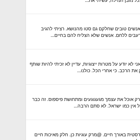
עה חודשים שלא ביקרתי שמעל 10,000(!!!) איש קראו את הפוסט. ומעל 160 תגובות של אנשים טובים שחלקם גם סטו מהנושא. רציתי להגיב
רעבים ללחם. אנשים שלא הצליח להם בחיים...
 יודע על מטרות ייצוגיות, עדיין לא זכיתי להיות שותף
ת הרכב. כי אחרי הכל. כולנו...
ור ורק אוכל את עצמך מגעגוגעים ומתחושת פיספוס. זה כבר
ל אין כמו ישראל. לא סתם הרבה...
סטית באורך חיים. @מרק עוגיות כן. חלק מאיכות חיים