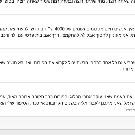
פה שאתה רוצה. מתי שאתה רוצה ובאיזה רמת גימור שאתה רוצה. בסופו של 
@adamshalev אני קראתי את הפירוטים השונים איך אנשים חיים
ין לחסוך אבל לא להתקמצן. דרך אגב בית פרטי עם ילד ורכב זה לא עולה 4000 ש״ח לאדם ול
ברגע זה כל אחד ברחבי הרשת יכול לקרוא את הפורום. ואני לא חושב שא
מרוויח.
הי שלום לכולם. שמי י. אני בן 20.9. נושק לגיל 21. את האמת שאני עוקב אחרי הבלוג והפורום כבר 
ראל שאני מתכנן לעבור אליה בשנים הקרובות. אז ככה, הסיפור שלי הוא כז
אישיים