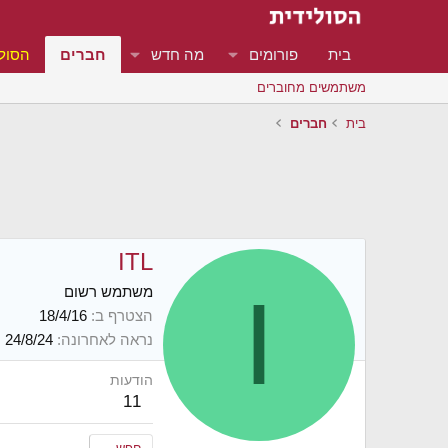
בית
פורומים
מה חדש
חברים
הסולי
משתמשים מחוברים
בית
חברים
ITL
I
משתמש רשום
הצטרף ב
18/4/16
נראה לאחרונה
24/8/24
הודעות
11