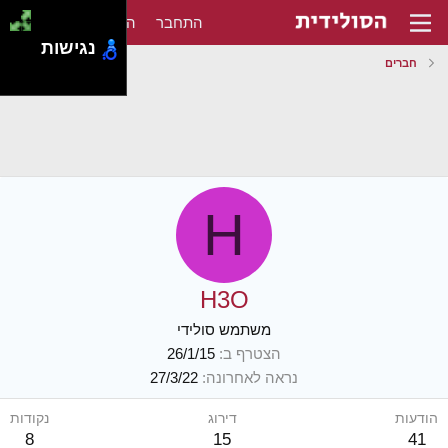
התחבר
הירשם
נגישות
חברים
H
H3O
משתמש סולידי
הצטרף ב
26/1/15
נראה לאחרונה
27/3/22
הודעות
דירוג
נקודות
8
15
41