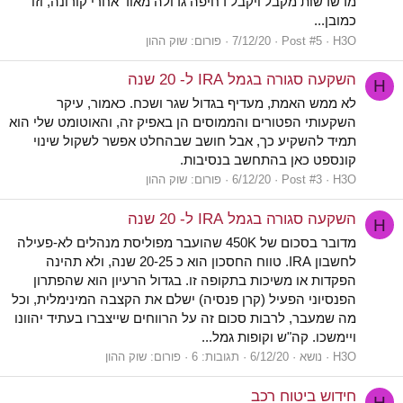
מדשדשות מקבל ויקבל דחיפה גדולה מאוד אחרי קורונה, וזו
כמובן...
H3O
Post #5
7/12/20
פורום:
שוק ההון
השקעה סגורה בגמל IRA ל- 20 שנה
H
לא ממש האמת, מעדיף בגדול שגר ושכח. כאמור, עיקר
השקעותי הפטורים והממוסים הן באפיק זה, והאוטומט שלי הוא
תמיד להשקיע כך, אבל חושב שבהחלט אפשר לשקול שינוי
קונספט כאן בהתחשב בנסיבות.
H3O
Post #3
6/12/20
פורום:
שוק ההון
השקעה סגורה בגמל IRA ל- 20 שנה
H
מדובר בסכום של 450K שהועבר מפוליסת מנהלים לא-פעילה
לחשבון IRA. טווח החסכון הוא כ 20-25 שנה, ולא תהינה
הפקדות או משיכות בתקופה זו. בגדול הרעיון הוא שהפתרון
הפנסיוני הפעיל (קרן פנסיה) ישלם את הקצבה המינימלית, וכל
מה שמעבר, לרבות סכום זה על הרווחים שייצברו בעתיד יהוונו
ויימשכו. קה"ש וקופות גמל...
H3O
נושא
6/12/20
תגובות: 6
פורום:
שוק ההון
חידוש ביטוח רכב
H