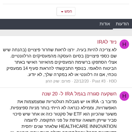
חפש
הודעות
אודות
ניוד לIRA
H
לא צריכה להיות בעיה. ירצו לראות שחרור פיצויים (בהנחה שיש
שם כספי פיצויים) בסיום העסקה מהמעסיק/ים הרלוונטיים.
אצלי הסתפקו ברשימת המעסיקים מהאיזור האישי באתר
הביטוח הלאומי. בנוסף התבקשתי להראות סעיף 14 ממעסיק
נוכחי, אם זה רלוונטי או לא במקרה שלך, לא יודע.
H3O
Post #3
22/12/20
פורום:
שוק ההון
השקעה סגורה בגמל IRA ל- 20 שנה
H
מדובר ב- IRA אז יש מגבלות רגולטריות שמצמצמות את
האפשרויות, וממילא כנראה לא הייתי בוחר מניות ספיצפיות.
משער שהכיוון הוא ETF של סקטור כזה או אחר שיש סיכוי
סביר שייתן תשואה עודפת על פני התקופה. לדוגמה
HEALTHCARE INNOVATION שלאחר שנים יחסית