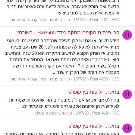
נדב, אשמח לתשובתך, אני כרגע בהליך של ניוד קרן ישנה לתוך
חדשה ואם הותק לא עובר, אשמח לדעת ע"מ לעצור את הניוד
ולהפקיד אליה כספים לפני ביצועו.
H3O
Post #267
16/7/20
פורום:
פנסיה, גמל וקרנות השתלמות
קרן פנסיה מקיפה מחקה מדד Sַ&P500 - בשורה?
H
מידע חשוב. אז אם יש קרן פעילה שנפתחה לפני שנתיים, ואני
מנייד אליה קרן לא פעילה שנפתחה לפני 20 שנה עם צבירה
נמוכה, אז הותק הקובע לחישוב התקרה הוא 20 שנה, והחישוב
הוא : 20 * 12 * 4326 ש"ח ומהתוצאה אני מחסיר את הסכום
הכולל בשתי הקופות ? דהיינו האם הקרן הקולטת החדשה
מקבלת את הותק של הקרן הישנה ...
H3O
Post #230
15/7/20
פורום:
פנסיה, גמל וקרנות השתלמות
בחינת חלופות בין קופו"ג
H
בהחלט אבדוק. אז אם ד"נ מובטחים הרי שהעלויות שנותרות
לא ידועות הן איזונים אקטואריים ודמוגרפיים עתידיים.
H3O
Post #19
14/7/20
פורום:
צרכנות פיננסית
בחינת חלופות בין קופו"ג
H
האם אנחנו יודעים שדמי הניהול במקרה שאין הפקדות שוטפות