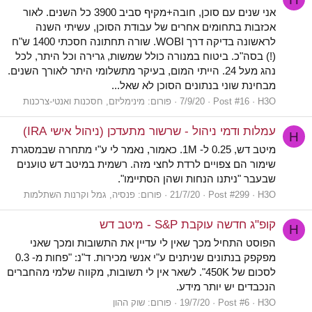
אני שנים עם סוכן, חובה+מקיף סביב 3900 כל השנים. לאור
אכזבות בתחומים אחרים של עבודת הסוכן, עשיתי השנה
לראשונה בדיקה דרך WOBI. שורה תחתונה חסכתי 1400 ש"ח
(!) בסה"כ. ביטוח במנורה כולל שמשות, גרירה וכל היתר, לכל
נהג מעל 24. הייתי המום, בעיקר מתשלומי היתר לאורך השנים.
מבחינת שוני בנתונים הסוכן לא שאל...
H3O
Post #16
7/9/20
פורום:
מינימליזם, חסכנות ואנטי-צרכנות
עמלות ודמי ניהול - שרשור מתעדכן (ניהול אישי IRA)
H
מיטב דש, 0.25 ל- 1M. כאמור, נאמר לי ע"י מתחרה שבמסגרת
שימור הם צפויים לרדת לחצי מזה. רשמית במיטב דש טוענים
שבעבר "ניתנו הנחות ושהן הסתיימו".
H3O
Post #299
21/7/20
פורום:
פנסיה, גמל וקרנות השתלמות
קופ"ג חדשה עוקבת S&P - מיטב דש
H
הפוסט התחיל מכך שאין לי עדיין את התשובות ומכך שאני
מפקפק בנתונים שניתנים ע"י אנשי מכירות. ד"נ: "פחות מ- 0.3
לסכום של 450K". לשאר אין לי תשובות, מקווה שלמי מהחברים
הנכבדים יש יותר מידע.
H3O
Post #6
19/7/20
פורום:
שוק ההון