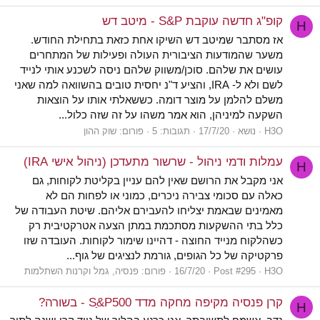
קופ"ג חדשה עוקבת S&P - מיטב דש
H
אז מסתבר שמיטב דש השיקו אחת כזאת בתחילת החודש.
משער שהמודעות הציבורית העולה ופעילות של המתחרים
עושים את שלהם. סוכן/משווק שלהם ניסה לשכנע אותי לנייד
לשם ולא ל- IRA, והציע ד"נ יחסית טובים בהשוואה למה שאני
משלם להלמן על מוצר דומה. כששאלתי אותו על הוצאות
השקעה למיניהן, הוא אמר משהו על זה שזה כלול...
H3O
נושא
17/7/20
תגובות: 5
פורום:
שוק ההון
עמלות ודמי ניהול - שרשור מתעדכן (ניהול אישי IRA)
H
אני מקבל את הרושם שאין להם עניין בקליטת לקוחות, גם
כאלה עם סכומי צבירה ניכרים, כמוני או לפחות הם לא
מאמינים שבאמת יצליחו להעבירם אליהם. שיטת העבודה של
כלל בתי ההשקעות מסתכמת במתן הצעה אטרקטיבית רק
כשהלקוח מנייד החוצה - דהיינו שימור לקוחות. העובדה שזו
פרקטיקה של כל הגופים, גורמת לנציגים של גוף...
H3O
Post #295
16/7/20
פורום:
פנסיה, גמל וקרנות השתלמות
קרן פנסיה מקיפה מחקה מדד Sַ&P500 - בשורה?
H