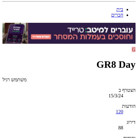
בית
חברים
G
GR8 Day
משתמש רגיל
הצטרף ב
15/3/24
הודעות
120
דירוג
88