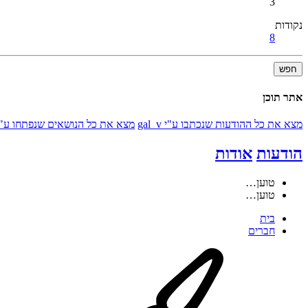
3
נקודות
8
חפש
אתר תוכן
מצא את כל ההודעות שנכתבו ע"י gal_v
מצא את כל הנושאים שנפתחו ע"י al_v
הודעות
אודות
טוען…
טוען…
בית
חברים