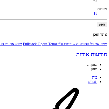
62
נקודות
18
חפש
אתר תוכן
מצא את כל ההודעות שנכתבו ע"י Fullstack Opera Tenor
מצא את כל הנושאים שנפת
הודעות
אודות
טוען…
טוען…
בית
חברים