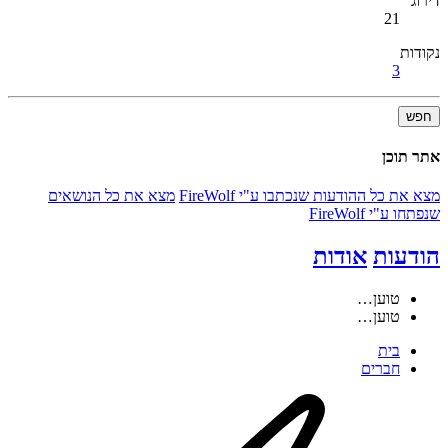
דירוג
21
נקודות
3
חפש
אתר תוכן
מצא את כל ההודעות שנכתבו ע"י FireWolf
מצא את כל הנושאים
שנפתחו ע"י FireWolf
הודעות
אודות
טוען…
טוען…
בית
חברים