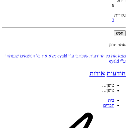
דירוג
9
נקודות
3
חפש
אתר תוכן
מצא את כל ההודעות שנכתבו ע"י eyald
מצא את כל הנושאים שנפתחו
ע"י eyald
הודעות
אודות
טוען…
טוען…
בית
חברים