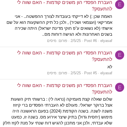
העברת הפסדי הון משנים קודמות - האם שווה לי
E
להתעסק?
האמת שכן :) לא דייקתי בעובדות לצורך ההפשטה.. - אני
אמריקאי (ועצמאי ושכיר) , ולכן כל תיק ההשקעות הוא על שם
אישתי (לא נשואים ע"פ חוקי מדינת ישראל) היתה שכירה
בשנים האחרונות ולא הגישה דוחות מס..
elyasaf
Post #6
2/5/25
פורום:
מיסים
העברת הפסדי הון משנים קודמות - האם שווה לי
E
להתעסק?
לא
elyasaf
Post #5
2/5/25
פורום:
מיסים
העברת הפסדי הון משנים קודמות - האם שווה לי
E
להתעסק?
שלום שאלה קצת מעמיקה (נראה לי) : ברשותי תיק השעות
אצל ברוקר ישראלי. מעולם לא העברתי הפסדים ברי קיזוז
משנה לשנה. בשנה הקודמת (2024) בפעם הראשונה היה
מימוש (יחסית גדול) בתיק שיצר אירוע מס. בשנה זו, כמעט
שלא עבדתי, ולכן אני מתכנן להגיש דוח שנתי על מנת לקזז חלק