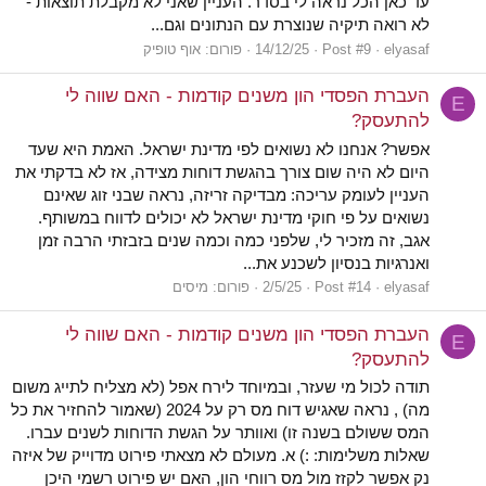
עד כאן הכל נראה לי בסדר. העניין שאני לא מקבלת תוצאות -
לא רואה תיקיה שנוצרת עם הנתונים וגם...
elyasaf
Post #9
14/12/25
פורום:
אוף טופיק
העברת הפסדי הון משנים קודמות - האם שווה לי
E
להתעסק?
אפשר? אנחנו לא נשואים לפי מדינת ישראל. האמת היא שעד
היום לא היה שום צורך בהגשת דוחות מצידה, אז לא בדקתי את
העניין לעומק עריכה: מבדיקה זריזה, נראה שבני זוג שאינם
נשואים על פי חוקי מדינת ישראל לא יכולים לדווח במשותף.
אגב, זה מזכיר לי, שלפני כמה וכמה שנים בזבזתי הרבה זמן
ואנרגיות בנסיון לשכנע את...
elyasaf
Post #14
2/5/25
פורום:
מיסים
העברת הפסדי הון משנים קודמות - האם שווה לי
E
להתעסק?
תודה לכול מי שעזר, ובמיוחד לירח אפל (לא מצליח לתייג משום
מה) , נראה שאגיש דוח מס רק על 2024 (שאמור להחזיר את כל
המס ששולם בשנה זו) ואוותר על הגשת הדוחות לשנים עברו.
שאלות משלימות: :) א. מעולם לא מצאתי פירוט מדוייק של איזה
נק אפשר לקזז מול מס רווחי הון, האם יש פירוט רשמי היכן