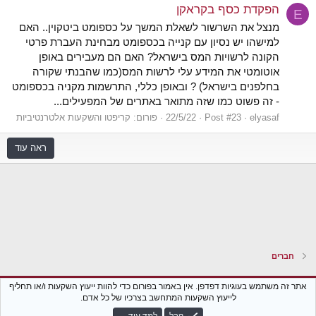
הפקדת כסף בקראקן
E
מנצל את השרשור לשאלת המשך על כספומט ביטקוין.. האם
למישהו יש נסיון עם קנייה בכספומט מבחינת העברת פרטי
הקונה לרשויות המס בישראל? האם הם מעבירים באופן
אוטומטי את המידע עלי לרשות המס(כמו שהבנתי שקורה
בחלפנים בישראל) ? ובאופן כללי, התרשמות מקניה בכספומט
- זה פשוט כמו שזה מתואר באתרים של המפעילים...
elyasaf
Post #23
22/5/22
פורום:
קריפטו והשקעות אלטרנטיביות
ראה עוד
חברים
Xenforo Classic
עברית (he_IL)
אתר זה משתמש בעוגיות דפדפן. אין באמור בפורום כדי להוות ייעוץ השקעות ו/או תחליף
לייעוץ השקעות המתחשב בצרכיו של כל אדם.
צור קשר
נגישות
תקנון הפורום
מדיניות פרטיות
עזרה
חזרה לבלוג