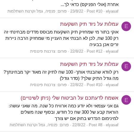
אחרת (אולי הפניקס) כדאי לך...
elyasaf
Post #10
23/8/22
פורום:
פנסיה, גמל וקרנות השתלמות
עמלות על ניוד תיק השקעות
E
אוקי בתור מי שמחזיק תיק השקעות מבוסס מדדים מבחינתי זה
רק 100 שח, לכן לא הבנתי את העניין מי שמחזיק הרבה ניירות
זרים אכן בבעיה
elyasaf
Post #12
22/8/22
פורום:
צרכנות פיננסית
עמלות על ניוד תיק השקעות
E
רק לוודא שהבנתי אותך- 100 שח לתיק זה מאוד יקר מבחינתך?
מה גודל התיק שלך? (סדר גודל)
elyasaf
Post #10
22/8/22
פורום:
צרכנות פיננסית
אשמח לדעתכם על הביטוח שלי (ניתן לשינויים)
E
גם אני עצמאי ולא יודע כמה ארוויח כל שנה. מה שאני עושה:
הוראת קבע של 300 שח כל חודש, ובסוף שנה משלים
למינימום הנדרש בחוק אם יש צורך
elyasaf
Post #8
22/8/22
פורום:
פנסיה, גמל וקרנות השתלמות