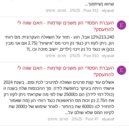
שהוא (שיתמוך...
elyasaf
Post #12
2/5/25
פורום:
מיסים
העברת הפסדי הון משנים קודמות - האם שווה לי
E
להתעסק?
12%213,240 אבל, רגע - חוזר על השאלה העקרונית: מס רווחי
הון, ניתן לקזז רק כנגד נק זיכוי מס "אישיות" (2.75 אם אני מבין
נכון) או כנגד כל נק זיכוי (ילדים, יישוב מזכה וכו..)?
elyasaf
Post #10
2/5/25
פורום:
מיסים
העברת הפסדי הון משנים קודמות - האם שווה לי
E
להתעסק?
אשלים עוד קצת פרטים ושאלה למיטיבי לכת ומס.. בשנת 2024
אישתי היתה בעיקר בחופשת לידה. סך ההכנסות שלה בשנה זו
(כולל דמי לידה) הם כ25000 שח לפי מה שקראתי ניתן לקזז רק
את ה2.75 נק זכות מס הראשונות כנגד רווחי הון (מה שאמור
להחזיר לנו כ6000 שח בהחזר - לאחר שימוש של כ2000 שח
לקיזוז המס שלא שולם על...
elyasaf
Post #7
2/5/25
פורום:
מיסים