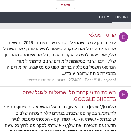
חפש
הודעות
אודות
קורס חשמלאי
E
עריכה: רק עכשיו שמתי לב שהשרשור נפתח ב2019.. משאיר
את התגובה בכל זאת למקרה שיעזור למישהו אוסיף את השנקל
שלי, אולי יעזור למישהו אקדים ואומר, כל מה שאומר - מהנסיון
שלי, ויתכן ושונה במקומות לימודים שונים סיימתי לימודי
הנדסאי חשמל במכללה בדרום לפני כמעט שנה. הלימודים היו
במסגרת כיתה שרובה עובדי...
elyasaf
Post #18
25/4/26
פורום:
התפתחות אישית
משיכת נתוני קרנות סל ישראליות ל גוגל שיטס-
E
GOOGLE SHEETS,
שלום @jossef דבר ראשון, תודה על ההשקעה והשיתוף ניסיתי
להשתמש בסקריפט שבנית, בנתיים ללא הצלחה שלבים
שעברתי: - עשיתי FORK לפרוייקט - הכנסתי סימבול לנייר
חדש (וגם השארתי את שלך) - אישרתי לסקריפט לרוץ כל שעה