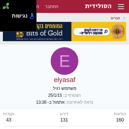
התחבר
הירשם
נגישות
חברים
E
elyasaf
משתמש רגיל
הצטרף ב
25/1/15
נראה לאחרונה
אתמול ב- 13:38
הודעות
דירוג
נקודות
43
131
160