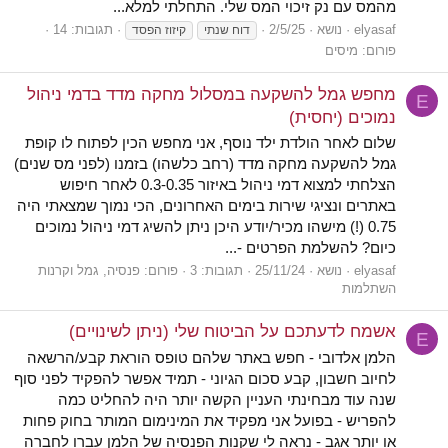
מהמס עם נק זיכוי המס שלי. התחלתי למלא...
elyasaf
נושא
2/5/25
תגובות: 14
דוח שנתי
קיזוז הפסד
פורום:
מיסים
מחפש גמל להשקעה במסלול מחקה מדד בדמי ניהול
E
נמוכים (יחסית)
שלום לאחר הולדת ילד נוסף, אני מחפש הכין לפתוח לו קופת
גמל להשקעה מחקה מדד (רחב כלשהו) בזמנו (לפני מס שנים)
הצלחתי למצוא דמי ניהול באיזור 0.3-0.35 לאחר חיפוש
באתרים ונציגי שירות בימים האחרונים, הכי נמוך שמצאתי היה
0.75 (!) מישהו מכיר/יודע היכן ניתן להשיג דמי ניהול נמוכים
כיום? להשלמת הפרטים -...
elyasaf
נושא
25/11/24
תגובות: 3
פורום:
פנסיה, גמל וקרנות
השתלמות
אשמח לדעתכם על הביטוח שלי (ניתן לשינויים)
E
הלמן אלדובי - חפש באתר שלהם טופס הוראת קבע/הרשאה
לחיוב חשבון, קבע סכום הגיוני - תמיד אפשר להפקיד לפני סוף
שנה עוד מבחינתי העניין הקשה יותר היה להחליט כמה
להפריש - בפועל אני מפקיד את המינימום המותר בחוק פחות
או יותר אגב - נראה לי שקנות הפנסיה של הלמן עברו לחברה