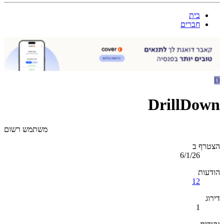
בית
חברים
D
DrillDown
משתמש רשום
הצטרף ב
6/1/26
הודעות
12
דירוג
1