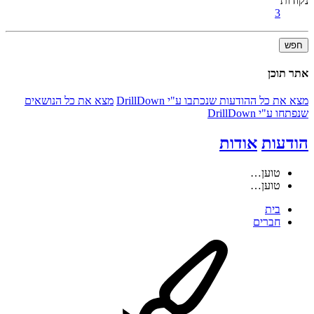
נקודות
3
חפש
אתר תוכן
מצא את כל ההודעות שנכתבו ע"י DrillDown
מצא את כל הנושאים
שנפתחו ע"י DrillDown
הודעות
אודות
טוען…
טוען…
בית
חברים