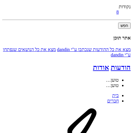
נקודות
8
חפש
אתר תוכן
מצא את כל ההודעות שנכתבו ע"י dandin
מצא את כל הנושאים שנפתחו
ע"י dandin
הודעות
אודות
טוען…
טוען…
בית
חברים