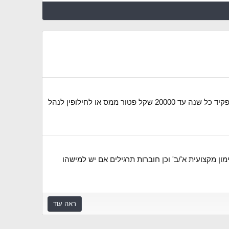
היי, יש באפשרותי להקים קרן השתלמות במסלולים של סיכון מוגבר עם תשואה של בערך 20% שנתי ו0.6% דמי ניהול, ולהפקיד כל שנה עד 20000 שקל פטור ממס או לחילופין לנהל
ן מקצועית א'/ב' וכן חוברות תרגילים אם יש למישהו
ראה עוד