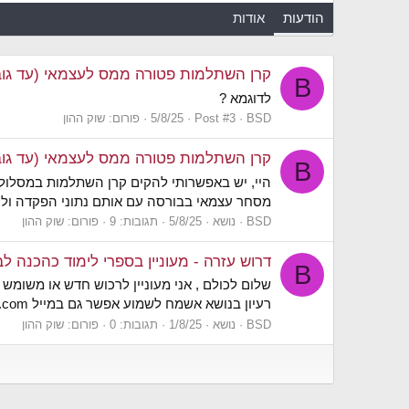
הודעות
אודות
קרן השתלמות פטורה ממס לעצמאי (עד גוב
B
לדוגמא ?
BSD
Post #3
5/8/25
פורום:
שוק ההון
קרן השתלמות פטורה ממס לעצמאי (עד גוב
B
מסחר עצמאי בבורסה עם אותם נתוני הפקדה ולהתחייב במיסוי של 
BSD
נושא
5/8/25
תגובות: 9
פורום:
שוק ההון
דרוש עזרה - מעוניין בספרי לימוד כהכנה 
B
שלום לכולם , אני מעוניין לרכוש חדש או משומש 
רעיון בנושא אשמח לשמוע אפשר גם במייל c0504177813@gmail.com בתודה.
BSD
נושא
1/8/25
תגובות: 0
פורום:
שוק ההון