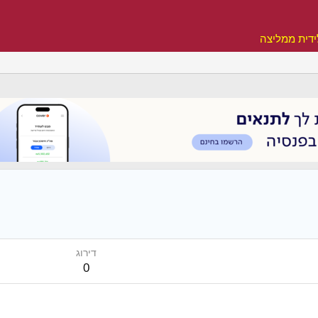
דית ממליצה
דירוג
0