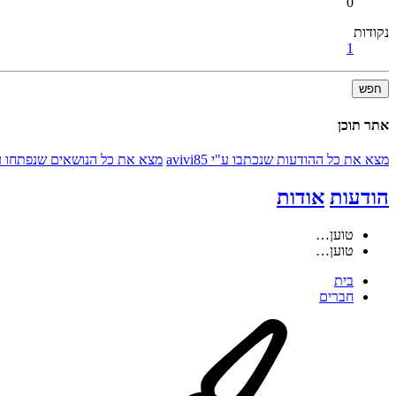
0
נקודות
1
חפש
אתר תוכן
מצא את כל ההודעות שנכתבו ע"י avivi85
מצא את כל הנושאים שנפתחו ע"י vi85
הודעות
אודות
טוען…
טוען…
בית
חברים