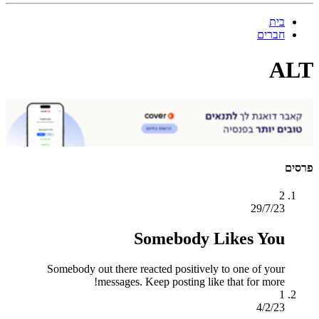
בית
חברים
ALT
פרסים
2
29/7/23
Somebody Likes You
Somebody out there reacted positively to one of your
messages. Keep posting like that for more!
1
4/2/23