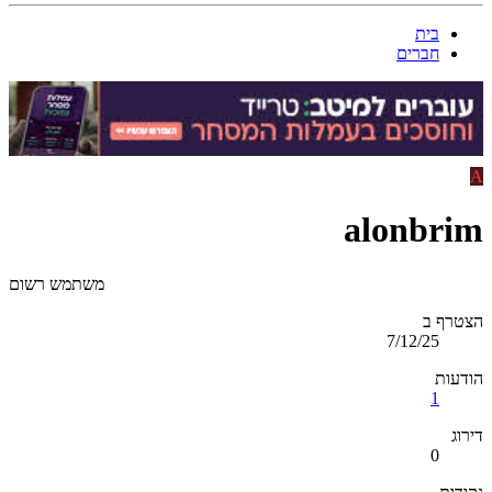
בית
חברים
A
alonbrim
משתמש רשום
הצטרף ב
7/12/25
הודעות
1
דירוג
0