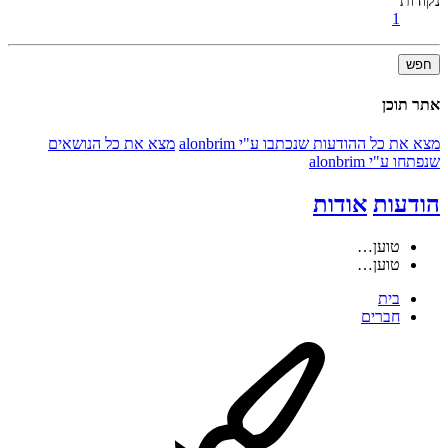
נקודות
1
חפש
אתר תוכן
מצא את כל ההודעות שנכתבו ע"י alonbrim
מצא את כל הנושאים
שנפתחו ע"י alonbrim
הודעות
אודות
טוען…
טוען…
בית
חברים