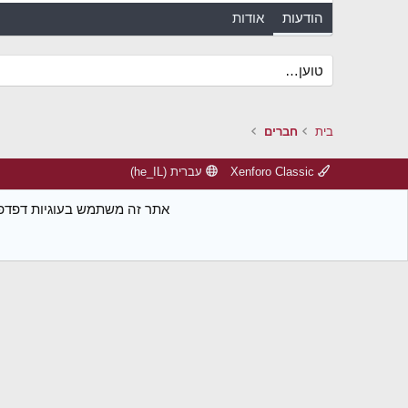
הודעות
אודות
טוען…
בית
חברים
Xenforo Classic
עברית (he_IL)
אתר זה משתמש בעוגיות דפדפן.