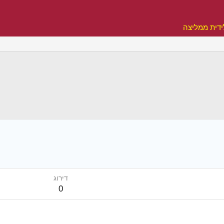
דית ממליצה
דירוג
0