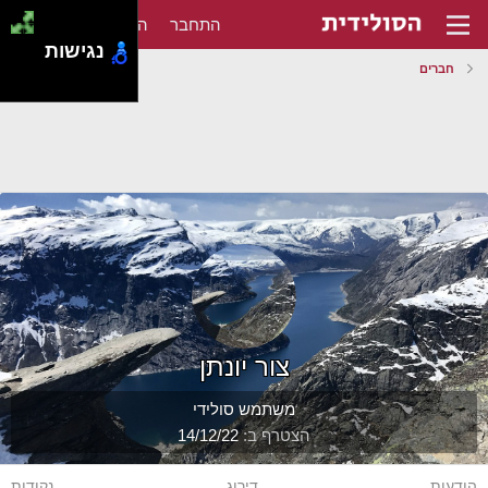
התחבר
הירשם
נגישות
חברים
צור יונתן
משתמש סולידי
הצטרף ב
14/12/22
הודעות
דירוג
נקודות