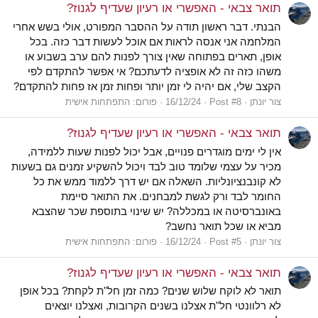
תואר צבאי - האפשרי או רעיון שעדיף לגנוז?
הבנתי. דבר ראשון תודה על ההסבר המפורט, אולי בשש אחרי
המלחמה אני אנסה לראות אם אוכל לעשות דבר כזה. בכל
אופן, תארים בפתוחה שאין צורך לפנות להם ערב בשבוע או
משהו כזה זה לא אופציה לדעתכם? אי אפשר להתקדם לפי
הקצב שלי, אם יהיה לי זמן יותר ופחות זמן אז פחות להתקדם?
צור יונתן
Post #8
16/12/24
פורום:
התפתחות אישית
תואר צבאי - האפשרי או רעיון שעדיף לגנוז?
אין לי ימים מוגדרים פנויים, אבל יכול לפנות שעות ללמידה,
מכיר על עצמי שלומד טוב לבד ויכול להשקיע זמנים גם בשעות
לא קונבנציונליות. השאלה אם יש דרך ללמוד ממש את כל
החומר לבד ורק לגשת למבחנים. את התואר סיימת
באונברסיטה או במכללה? יש שינוי בתוספת שכר שהצבא
מביא או שכל תואר נחשב?
צור יונתן
Post #5
16/12/24
פורום:
התפתחות אישית
תואר צבאי - האפשרי או רעיון שעדיף לגנוז?
תואר לא לוקח שלוש שנים? כמה זמן חל"ת לקחת? בכל אופן
לא רלוונטי חל"ת אצלנו בשנים הקרובות, ואצלנו יוצאים