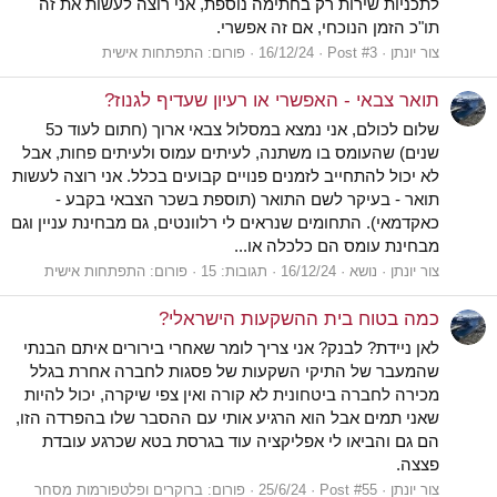
לתכניות שירות רק בחתימה נוספת, אני רוצה לעשות את זה
תו"כ הזמן הנוכחי, אם זה אפשרי.
צור יונתן
Post #3
16/12/24
פורום:
התפתחות אישית
תואר צבאי - האפשרי או רעיון שעדיף לגנוז?
שלום לכולם, אני נמצא במסלול צבאי ארוך (חתום לעוד כ5
שנים) שהעומס בו משתנה, לעיתים עמוס ולעיתים פחות, אבל
לא יכול להתחייב לזמנים פנויים קבועים בכלל. אני רוצה לעשות
תואר - בעיקר לשם התואר (תוספת בשכר הצבאי בקבע -
כאקדמאי). התחומים שנראים לי רלוונטים, גם מבחינת עניין וגם
מבחינת עומס הם כלכלה או...
צור יונתן
נושא
16/12/24
תגובות: 15
פורום:
התפתחות אישית
כמה בטוח בית ההשקעות הישראלי?
לאן ניידת? לבנק? אני צריך לומר שאחרי בירורים איתם הבנתי
שהמעבר של התיקי השקעות של פסגות לחברה אחרת בגלל
מכירה לחברה ביטחונית לא קורה ואין צפי שיקרה, יכול להיות
שאני תמים אבל הוא הרגיע אותי עם ההסבר שלו בהפרדה הזו,
הם גם והביאו לי אפליקציה עוד בגרסת בטא שכרגע עובדת
פצצה.
צור יונתן
Post #55
25/6/24
פורום:
ברוקרים ופלטפורמות מסחר