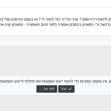
ן לראות דו"ח אפס ? ואיך הדו"ח יכול לעזור לי ? אז בעצם החיסכון שלי ב
נרכשה ע"י המארגן בהסכם אופציה (לפני סיום האופציה - המארגן קנה את ה
 אין באמור בפורום כדי להוות ייעוץ השקעות ו/או תחליף לייעוץ השקעו
קבל
למד עוד.…
צור קשר
נ