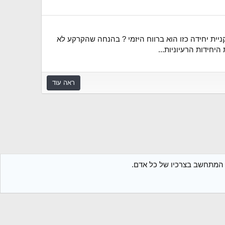
קניית יחידה כזו הוא ברווח היזמי ? בהנחה שהקרקע לא
יחידות הרעיוניות...
ראה עוד
ת המתחשב בצרכיו של כל אדם.
גישות
תקנון הפורום
מדיניות פרטיות
עזרה
חזרה לבלוג
R
S
S