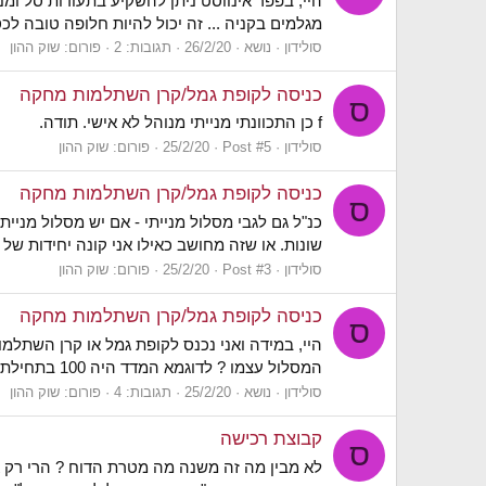
מגלמים בקניה ... זה יכול להיות חלופה טובה ל
סולידון
נושא
26/2/20
תגובות: 2
פורום:
שוק ההון
כניסה לקופת גמל/קרן השתלמות מחקה
ס
f כן התכוונתי מנייתי מנוהל לא אישי. תודה.
סולידון
Post #5
25/2/20
פורום:
שוק ההון
כניסה לקופת גמל/קרן השתלמות מחקה
ס
כנ"ל גם לגבי מסלול מנייתי - אם יש מסלול מני
שונות. או שזה מחושב כאילו אני קונה יחידות ש
סולידון
Post #3
25/2/20
פורום:
שוק ההון
כניסה לקופת גמל/קרן השתלמות מחקה
ס
היי, במידה ואני נכנס לקופת גמל או קרן השתל
המסלול עצמו ? לדוגמא המדד היה 100 בתחילת שנה, נכנסתי באמצע שנה המדד כשהמדד על 60 ובסוף השנה הוא על 80 . התשואה שלי תחושב כ33%(=80/60) או כמינוס 20%...
סולידון
נושא
25/2/20
תגובות: 4
פורום:
שוק ההון
קבוצת רכישה
ס
לא מבין מה זה משנה מה מטרת הדוח ? הרי רק אם