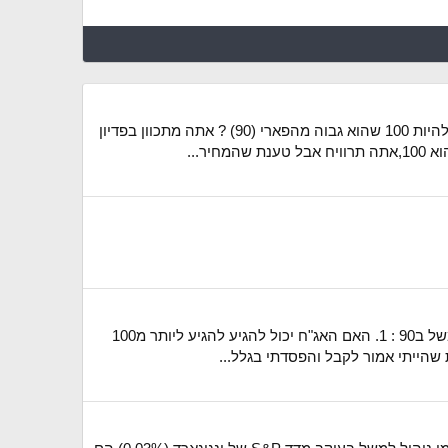
תודה על התגובות. לא הבנתי מצד אחת טוען שאג"ח לא יכול להסתיים במחיר גבוה מהפארי ומצד שני אמרת שהפדיון יכול להיות 100 שהוא גבוה מהפארי (90) ? אתה מתכוון בפדיון
שלום, יש לי שאלות בסיסיות לגבי אגרות חוב, במידה וקניתי אג"ח ב100 (פארי) בהנפקה או פחות מזה (לאחר ההנפקה) למשל ב90 : 1. האם האג"ח יכול להגיע להגיע ליותר מ100