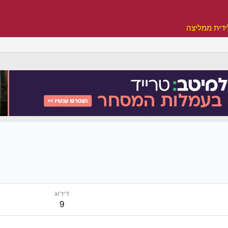
דית ממליצה
דירוג
9