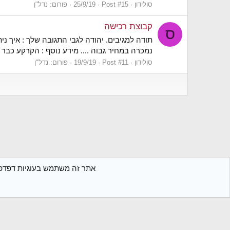
סולידון
Post #15
25/9/19
פורום:
נדל"ן
קבוצת רכישה
ס
תודה למגיבים. יהודה לגבי התגובה שלך : איך נית
נמכרה במחיר גבוה .... מידע נוסף : הקרקע כבר 
סולידון
Post #11
19/9/19
פורום:
נדל"ן
בית
חברים
אתר זה משתמש בעוגיות דפדפן.
Xenforo Classic
עברית (he_IL)