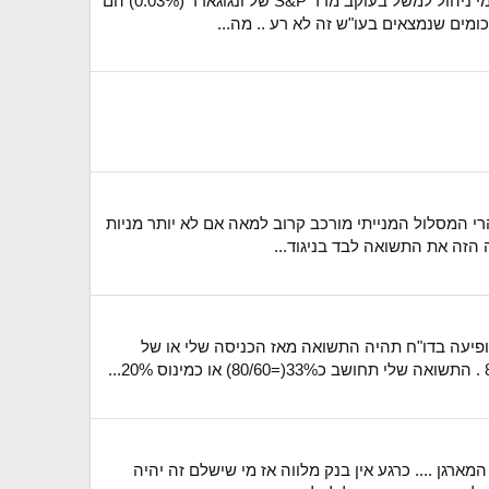
היי, בפפר אינווסט ניתן להשקיע בתעודות סל ומניות בעלות של 0.8% מסך ההחזקה בשנה . כמו כן, לפי מה שהבנתי את דמי ניהול למשל בעוקב מדד S&P של ונגוגארד (0.03%) הם
מים שנמצאים בעו"ש זה לא רע .. מה...
י המסלול המנייתי מורכב קרוב למאה אם לא יותר מניות
 הזה את התשואה לבד בניגוד...
ופיעה בדו"ח תהיה התשואה מאז הכניסה שלי או של
רגן .... כרגע אין בנק מלווה אז מי שישלם זה יהיה