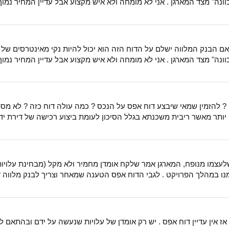
וונה" מצד המארגן . אני לא מומחה ולא איש מקצוע אבל עדיין המחיר נמוך 
 הבנק המלווה ישלם על הדוח הזה הוא יכול להיות נקי מאינטרסים של המא
וונה" מצד המארגן . אני לא מומחה ולא איש מקצוע אבל עדיין המחיר נמוך 
 להזמין שמאי שיבצע דוח אפס על הנכס ? כמה עולה דוח כזה ? לא מספיק
תר מאשר ריבית משכנתא בגלל הסיכון לעומת ביצוע רכישה של דירת יד שני
שלעצמו מנופח, המארגן אמר שלקח אומדן מחמיר ולא מקל (מבחינת עלויות
 במהלך הפרויקט . לגבי הדוח אפס הטענה שמאחר וצריך לבנק מלווה דוח אפס מ
ה אז אין עדיין דוח אפס . יש רק אומדן של עלויות שנעשה על ידם ובהתאם ל