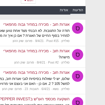
חפש
הודעות
אודות
אגרות חוב - מכירה במחיר גבוה מהפארי
ס
למחיר בסוף החיים של האגרת ? אם כן איך זה מסתדר ? במקרה שנתת אם קנית ב95 והפארי ב90 
סולידון
Post #15
9/4/21
פורום:
שוק ההון
אגרות חוב - מכירה במחיר גבוה מהפארי
ס
מישהו?
סולידון
Post #2
8/4/21
פורום:
שוק ההון
אגרות חוב - מכירה במחיר גבוה מהפארי
ס
למשל 105 ? 2. אם כן - האם אני בעצם אני מרוויח כשאני מוכר ב105 לפי הפרעון ? ה-105 לא משקף את הריביות העתידיות שהייתי אמור לקבל והפסדתי בגלל...
סולידון
נושא
6/4/21
תגובות: 23
פורום:
שוק ההון
השקעה מכספי העו"ש בPEPPER INVEST
ס