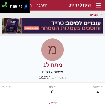
התחבר
הירשם
נגישות
חברים
מ
מתחיל1
משתמש רשום
הצטרף ב
1/12/24
הודעות
דירוג
נקודות
1
0
4
חפש