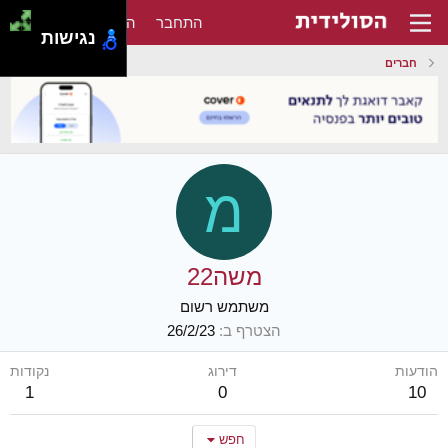
התחבר
הירשם
נגישות
חברים
מ
משה22
משתמש רשום
הצטרף ב
26/2/23
הודעות
דירוג
נקודות
1
0
10
חפש