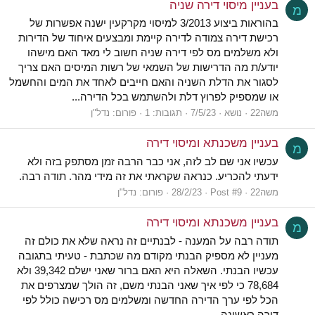
בעניין מיסוי דירה שניה
מ
בהוראות ביצוע 3/2013 למיסוי מקרקעין ישנה אפשרות של
רכישת דירה צמודה לדירה קיימת ומבצעים איחוד של הדירות
ולא משלמים מס לפי דירה שניה חשוב לי מאד האם מישהו
יודע/ת מה הדרישות של השמאי של רשות המיסים האם צריך
לסגור את הדלת השניה והאם חייבים לאחד את המים והחשמל
או שמספיק לפרוץ דלת ולהשתמש בכל הדירה...
משה22
נושא
7/5/23
תגובות: 1
פורום:
נדל"ן
בעניין משכנתא ומיסוי דירה
מ
עכשיו אני שם לב לזה, אני כבר הרבה זמן מסתפק בזה ולא
ידעתי להכריע. כנראה שקראתי את זה מידי מהר. תודה רבה.
משה22
Post #9
28/2/23
פורום:
נדל"ן
בעניין משכנתא ומיסוי דירה
מ
תודה רבה על המענה - לבנתיים זה נראה שלא את כולם זה
מעניין לא מספיק הבנתי מקודם מה שכתבת - טעיתי בתגובה
עכשיו הבנתי. השאלה היא האם ברור שאני ישלם 39,342 ולא
78,684 כי לפי איך שאני הבנתי משם, זה הולך שמצרפים את
הכל לפי ערך הדירה החדשה ומשלמים מס רכישה כולל לפי
דירה ראשונה.