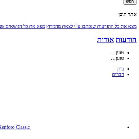
חפש
אתר תוכן
מצא את כל ההודעות שנכתבו ע"י לצאת מהמרוץ
מצא את כל הנושאים שנ
הודעות
אודות
טוען…
טוען…
בית
חברים
Xenforo Classic