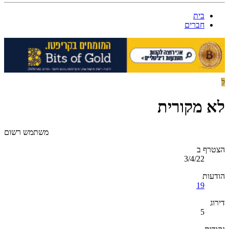
בית
חברים
ל
לא מקורית
משתמש רשום
הצטרף ב
3/4/22
הודעות
19
דירוג
5