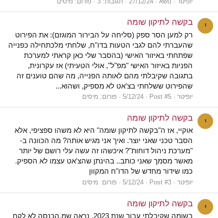
יופיטר
נושא
27/12/24
תגובות: 3
פורום:
מיסים
בקשה לתיקון שומה
י
רק למען הסר ספק (סליחה על הבירור המוגזם): את הפירוט
שהעברתי להם לגבי הטעות בדו"ח, שלחתי מלכתחילה כפנייה
שפתחתי באיזור האישי (בהסבר שלי כאן קראתי למערכת
הפניות באיזור האישי "מפ"ל", אולי הטעיתי) אז עקרונית,
בתגובה שקיבלתי מהם לאותה הפנייה, מה שהם טוענים זה
שהפירוט ששלחתי בצ'אט לא מספיק, ושהוא...
יופיטר
Post #5
5/12/24
פורום:
מיסים
בקשה לתיקון שומה
י
אוקיי, אז ה"בקשה לתיקון שומה" היא לא משהו ספציפי, אלא
הסבר טכני שאני יוצר. ואיך אני מגיש אותה? מה הכוונה ב-
"מערכת ניהול דוחות"? איכשהו זה עשה עלי רושם של יותר
מאשר מסמך שאני כותב.. בהינתן שהצ'אט עצמו לא הספיק.
כמו שידור מחדש של הדו"ח המקוון
יופיטר
Post #3
5/12/24
פורום:
מיסים
בקשה לתיקון שומה
י
בשומה שקיבלתי עבור שנת 2023, נראה שמ.הכנסה לא לקח