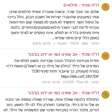
דו"ח שנתי - מילואים
י
שלום, אני עובד שכיר, ובשנה שעברה עשיתי מילואים שזיכו
אותי במענקים שהועברו ישירות אל חשבון הבנק, כולל בזיכוי
על טיפול רגשי. חיפשתי לא מעט לא מצאתי שום התייחסות
טכנית לדיווח לגבי השכר-מילואים/מענקים/החזרים. כלומר,
איזה סעיפים בדו"ח יש למלא, איזה טפסים יש לצרף והאם
באופן כללי קיים מיסוי שכדאי...
יופיטר
נושא
7/4/25
תגובות: 1
פורום:
מיסים
דו"ח שנתי - אב שאינו נשוי או ידוע בציבור
י
תודה! מבחינת ההבדל הטכני שבדיווח, פשוט למלא את
הפרטים של הילד "בחלק של מילוי בן זוג רשום"(בהגשת דו"ח
בצורה מקוונת), כך שיעבור תחת סעיף 190?
https://ibb.co/C18V7DF
יופיטר
Post #3
17/1/25
פורום:
מיסים
דו"ח שנתי - אב שאינו נשוי או ידוע בציבור
י
התחלתי בלנסח שאלה אחת, שגררה שאלה נוספת: אני והבת
זוג שלי גרים ביחד, ובדצמבר האחרון נולד לנו ילד ראשון. כזוג
הורים, מלבד הכרה באבהות ושינוי שם המשפחה של הילד, לא