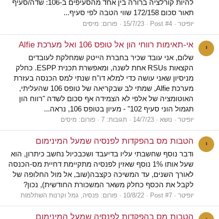
להיות קורלציה ברורה בין אחד מהסעיפים ב-106: שדה/סעיף
תאור סכום 172/158 שווי הטבה לפי סעיף...
יופיטר
Post #4
15/7/23
פורום:
מיסים
אי-תאימות רווחי הון אל טופס 106 ואל מערכת Alfie
י
שלום, אני עובד שכיר בחברת הייטק שמחלקת לעובדים
הקצאות RSUs אחת לשנה, ומאפשרת תכנית ESPP. כחלק
מניסיון שאני עושה כדי למלא דו"ח שנתי למס הכנסה בעזרת
מערכת Alfie, שמתי לב שבקריאה של טופס 106 שהעליתי,
האוטומציה של אלפי לא הצמידה אף סכום לשדה "רווח הון
תגמול הוני סעיף 102" - מעיון בטופס 106, נראה...
יופיטר
נושא
14/7/23
תגובות: 7
פורום:
מיסים
הטבות מס בהפקדות לפנסיה שמעל המינימום
י
ודבר נוסף שחשבתי עליו בדיעבד ושכבכיול נחשב כיתרון, הוא
שעל אותו 1% נוסף שאזין לפנסיה מתקיימת דחיית מס-הכנסה
לאורך השנים, עד המשיכה כקצבה(שוב, אל מול החלופה של
לקבל את הכסף כחלק משאר המשכורת החודשית), נכון?
יופיטר
Post #7
10/8/22
פורום:
פנסיה, גמל וקרנות השתלמות
הטבות מס בהפקדות לפנסיה שמעל המינימום