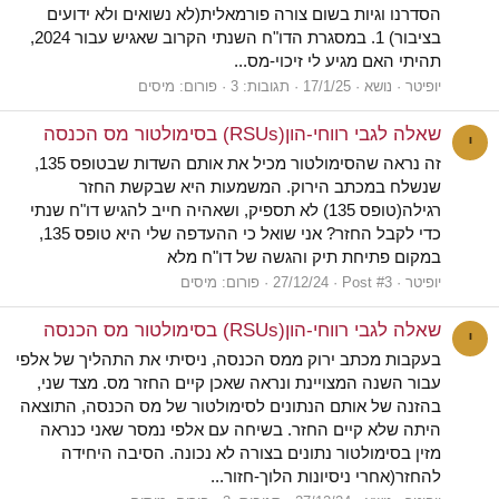
הסדרנו וגיות בשום צורה פורמאלית(לא נשואים ולא ידועים
בציבור) 1. במסגרת הדו"ח השנתי הקרוב שאגיש עבור 2024,
תהיתי האם מגיע לי זיכוי-מס...
יופיטר
נושא
17/1/25
תגובות: 3
פורום:
מיסים
שאלה לגבי רווחי-הון(RSUs) בסימולטור מס הכנסה
י
זה נראה שהסימולטור מכיל את אותם השדות שבטופס 135,
שנשלח במכתב הירוק. המשמעות היא שבקשת החזר
רגילה(טופס 135) לא תספיק, ושאהיה חייב להגיש דו"ח שנתי
כדי לקבל החזר? אני שואל כי ההעדפה שלי היא טופס 135,
במקום פתיחת תיק והגשה של דו"ח מלא
יופיטר
Post #3
27/12/24
פורום:
מיסים
שאלה לגבי רווחי-הון(RSUs) בסימולטור מס הכנסה
י
בעקבות מכתב ירוק ממס הכנסה, ניסיתי את התהליך של אלפי
עבור השנה המצויינת ונראה שאכן קיים החזר מס. מצד שני,
בהזנה של אותם הנתונים לסימולטור של מס הכנסה, התוצאה
היתה שלא קיים החזר. בשיחה עם אלפי נמסר שאני כנראה
מזין בסימולטור נתונים בצורה לא נכונה. הסיבה היחידה
להחזר(אחרי ניסיונות הלוך-חזור...