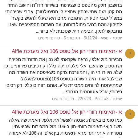
בחשבון חלק מהטפסים שצירפתי בשידור הדו"ח וחישב החזר
מס קטן מזה שחישבתי(ושהציג לי הסימולטור). אחרי שפירטתי
במפ"ל לגבי הטעות, התגובה מהם היא שעלי להגיש בקשה
לתיקון שומה במע' ניהול דוחות, עם השדות הספציפיים שאני
מתבקש לתקן. הבעיה היא שטכנית לא ברור...
יופיטר
נושא
5/12/24
תגובות: 5
פורום:
מיסים
אי-תאימות רווחי הון אל טופס 106 ואל מערכת Alfie
י
מבירור מול אלפי, נראה שקראתי לא נכון את הדוח"ות מכירה,
ושהסכום שהועבר אלי מלכתחילה כלל רק רכיבים פירותיים, כך
שלא היו רווחי הון, והמערכת צדקה כשאיפסה את השדה מה
שבילבל אותי היה השורה בטופס 106(מצוטט למעלה)
שמתייחסת לרווחים ממכירת ני"ע. אותם רווחים כללו רק רכיב
פירותי, אבל אוטומטית הנחתי...
יופיטר
Post #8
22/7/23
פורום:
מיסים
אי-תאימות רווחי הון אל טופס 106 ואל מערכת Alfie
י
כמו סומים באפלה. אנסה לשאול את אלפי. האמת שהשאלה
השניה[אי-תאימות רווחי-הון ב-106 מול המכירות שביצעתי]
מטרידה אותי יותר מהאי-תאימות בין אלפי וה-106 לא אמורה