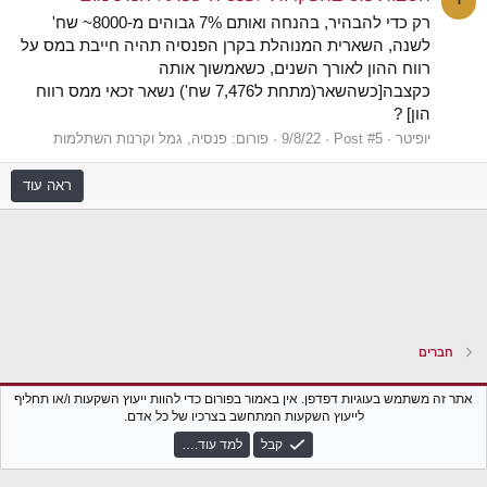
י
רק כדי להבהיר, בהנחה ואותם 7% גבוהים מ-8000~ שח'
לשנה, השארית המנוהלת בקרן הפנסיה תהיה חייבת במס על
רווח ההון לאורך השנים, כשאמשוך אותה
כקצבה[כשהשאר(מתחת ל7,476 שח') נשאר זכאי ממס רווח
הון] ?
יופיטר
Post #5
9/8/22
פורום:
פנסיה, גמל וקרנות השתלמות
ראה עוד
חברים
Xenforo Classic
עברית (he_IL)
אתר זה משתמש בעוגיות דפדפן. אין באמור בפורום כדי להוות ייעוץ השקעות ו/או תחליף
לייעוץ השקעות המתחשב בצרכיו של כל אדם.
צור קשר
נגישות
תקנון הפורום
מדיניות פרטיות
עזרה
חזרה לבלוג
קבל
למד עוד.…
R
S
S