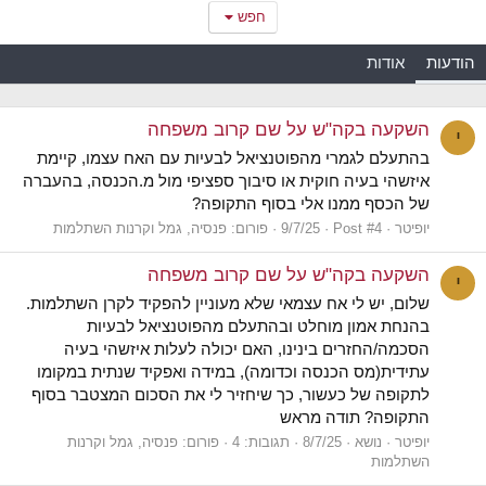
חפש
הודעות
אודות
השקעה בקה"ש על שם קרוב משפחה
י
בהתעלם לגמרי מהפוטנציאל לבעיות עם האח עצמו, קיימת
איזשהי בעיה חוקית או סיבוך ספציפי מול מ.הכנסה, בהעברה
של הכסף ממנו אלי בסוף התקופה?
יופיטר
Post #4
9/7/25
פורום:
פנסיה, גמל וקרנות השתלמות
השקעה בקה"ש על שם קרוב משפחה
י
שלום, יש לי אח עצמאי שלא מעוניין להפקיד לקרן השתלמות.
בהנחת אמון מוחלט ובהתעלם מהפוטנציאל לבעיות
הסכמה/החזרים בינינו, האם יכולה לעלות איזשהי בעיה
עתידית(מס הכנסה וכדומה), במידה ואפקיד שנתית במקומו
לתקופה של כעשור, כך שיחזיר לי את הסכום המצטבר בסוף
התקופה? תודה מראש
יופיטר
נושא
8/7/25
תגובות: 4
פורום:
פנסיה, גמל וקרנות
השתלמות