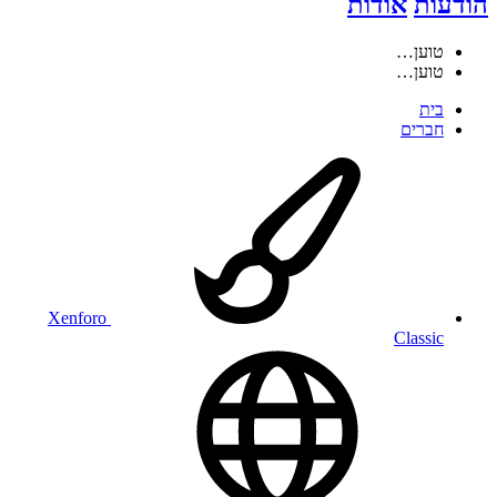
הודעות
אודות
טוען…
טוען…
בית
חברים
Xenforo
Classic