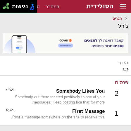
נגישות
התחבר
הירשם
חברים
ג'רל
מגדר
זכר
פרסים
4/2/21
Somebody Likes You
2
Somebody out there reacted positively to one of your
messages. Keep posting like that for more!
4/2/21
First Message
1
Post a message somewhere on the site to receive this.