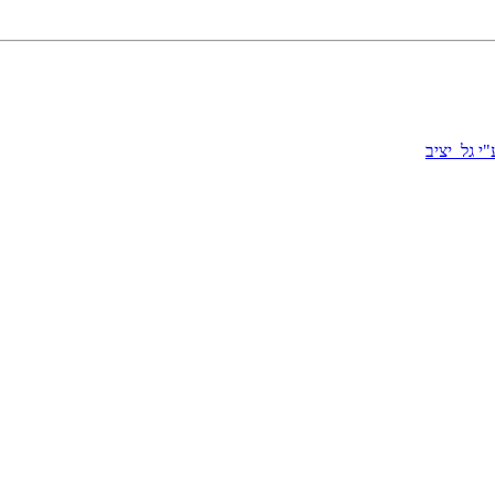
י גל_יציב