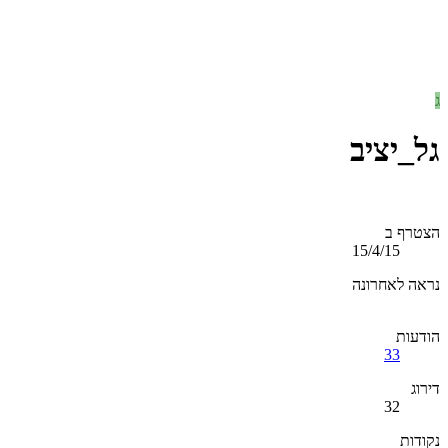
ג
גל_יציב
הצטרף ב
15/4/15
נראה לאחרונה
הודעות
33
דירוג
32
נקודות