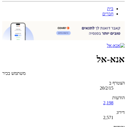
בית
חברים
אנא-אל
משתמש בכיר
הצטרף ב
20/2/15
הודעות
2,198
דירוג
2,571