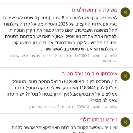
משיכת קרן השתלמות
א
לאשתי יש קרן השתלמות בת 6 שנים (מתוכן 4 שנים לא פעילה)
כעת עם גזרות התקציב של 2025 והטלת מס על קרן השתלמות
החל מהשנה השביעית, האם כדאי לסגור את הקרן הנוכחית
ולפתוח אחת אחרת (או אפילו IRA)? האם יש חסרונות בסגירת
ופתיחה מחדש של קרן השתלמות? אני די טירון בנושא קרן
השתלמות אז אם יש פוסט בבלוג/שרשור...
אלעד א.
נושא
18/10/24
תגובות: 2
פורום:
פנסיה, גמל וקרנות
השתלמות
אינבסקו מול מנוטרל מט"ח
א
היי, מתלבט בין נייר 5125869 (הראל מחקה סנופי מנוטרל
מט"ח) לבין 1183441 (אינבסקו שקלי מחקה סנופי) הרבה
ממליצים על אינבסקו אבל אין יתרון בנטרול מט"ח? יש חיסרון
שאני לא מכיר?
אלעד א.
נושא
30/9/24
תגובות: 3
פורום:
שוק ההון
נייר אינבסקו דולרי
א
אין נייר שאפשר לקנות בבורסה האמריקאית? אפשר לקנות