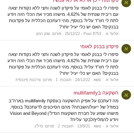
פקדונות - כן או לא או לא עכשיו
א
סיפרו לי בבנק לאומי על פיקדון לשנה וחצי ללא נקודות יצאה
עם ריבית שנתית של 4.62%. מישהו מכיר את הכלי הזה ויודע
לתת לי חוו"ד עליו? בנוסף, מהי דעתכם הכללית על פקדונות
בבנקים? האם יש כלי יעיל יותר?
אלעד א.
Post #753
25/12/22
פורום:
שוק ההון
פיקדון בבנק לאומי
א
סיפרו לי בבנק לאומי על פיקדון לשנה וחצי ללא נקודות יצאה
עם ריבית שנתית של 4.62%. מישהו מכיר את הכלי הזה ויודע
לתת לי חוו"ד עליו? בנוסף, מהי דעתכם הכללית על פקדונות
בבנקים? האם יש כלי יעיל יותר?
אלעד א.
נושא
24/12/22
תגובות: 1
פורום:
צרכנות פיננסית
השקעה בmultifamily
א
מה דעתכם על אפיק ההשקעה בעסקת multifamily בארה"ב
במודל של ייעול/השבחה? מהם הסיכונים לדעתכם? בנוסף,
מישהו שמע על חברת השקעות הנדל"ן Vision and Beyond
ויודע להמליץ/לבקר עליה?
אלעד א.
נושא
13/8/21
תגובות: 2
פורום:
נדל"ן