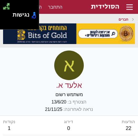
התחבר
הירשם
נגישות
חברים
א
אלעד א.
משתמש רשום
הצטרף ב
13/6/20
נראה לאחרונה
21/11/25
הודעות
דירוג
נקודות
1
0
22