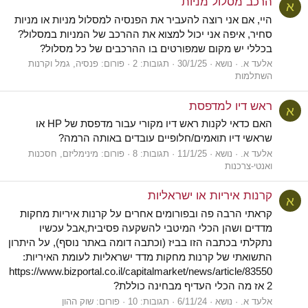
הרכב מסלול מניות
א
היי, אם אני רוצה להעביר את הפנסיה למסלול מניות או מניות
סחיר, איפה אני יכול למצוא את ההרכב של המניות במסלול?
בכללי יש מקום שמפורטים בו ההרכבים של כל מסלול?
אלעד א.
נושא
30/1/25
תגובות: 2
פורום:
פנסיה, גמל וקרנות
השתלמות
ראש דיו למדפסת
א
האם כדאי לקנות ראש דיו מקורי עבור מדפסת של HP או
שראשי דיו תואמים/חלופיים עובדים באותה הרמה?
אלעד א.
נושא
11/1/25
תגובות: 8
פורום:
מינימליזם, חסכנות
ואנטי-צרכנות
קרנות איריות או ישראליות
א
קראתי הרבה פה ובפורומים אחרים על קרנות איריות מחקות
מדדים ושהן הכלי המיטבי להשקעה פסיבית,אבל עכשיו
נתקלתי בכתבה הזו בביז (וכתבה דומה באתר נוסף), על היתרון
התשואתי של קרנות מחקות מדד ישראליות לעומת האיריות:
https://www.bizportal.co.il/capitalmarket/news/article/83550
2 אז מה הכלי העדיף מבחינה כוללת?
אלעד א.
נושא
6/11/24
תגובות: 10
פורום:
שוק ההון