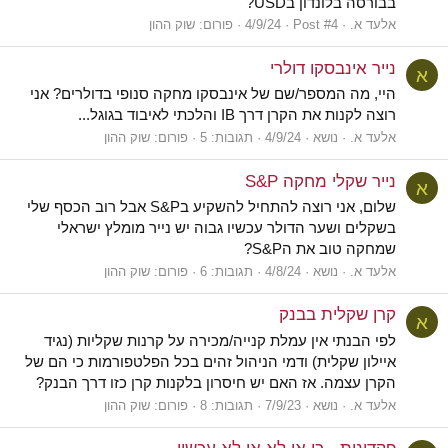
בבורסה בלונדון בUSD?
אלעד א.
Post #4
4/9/24
פורום:
שוק ההון
נייר אינבסקו דולרי
א
היי, מה המספר/שם של אינבסקו מחקה סנופי בדולרים? אני
רוצה לקנות את הקרן דרך IB והלכתי לאיבוד בגוגל...
אלעד א.
נושא
4/9/24
תגובות: 5
פורום:
שוק ההון
נייר שקלי מחקה S&P
א
שלום, אני רוצה להתחיל להשקיע בS&P אבל רוב הכסף שלי
בשקלים ושער הדולר עכשיו גבוה יש נייר מומלץ ישראלי
שמחקה טוב את הS&P?
אלעד א.
נושא
4/8/24
תגובות: 6
פורום:
שוק ההון
קרן שקלית בבנק
א
לפי הבנתי אין עמלת קנייה/מכירה על קרנות שקליות (נגיד
איילון שקלית) ודמי הניהול זהים בכל הפלטפורמות כי הם של
הקרן עצמה. אז האם יש חיסרון בלקנות קרן כזו דרך הבנק?
אלעד א.
נושא
7/9/23
תגובות: 8
פורום:
שוק ההון