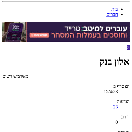
בית
חברים
א
אלון בנק
משתמש רשום
הצטרף ב
15/4/23
הודעות
23
דירוג
0