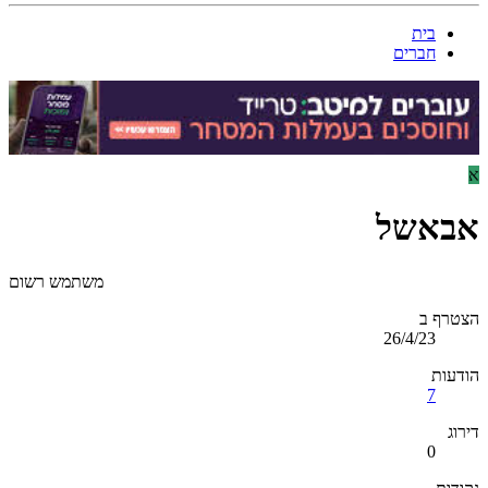
בית
חברים
א
אבאשל
משתמש רשום
הצטרף ב
26/4/23
הודעות
7
דירוג
0